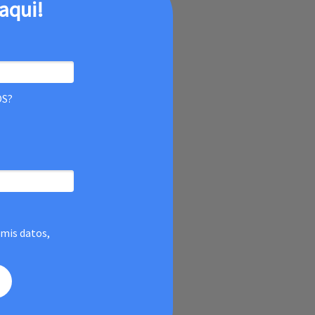
aqui!
OS?
 mis datos,
.