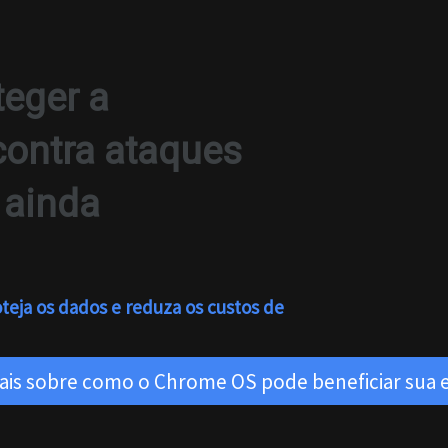
teger a
ontra ataques
 ainda
eja os dados e reduza os custos de
ais sobre como o Chrome OS pode beneficiar sua