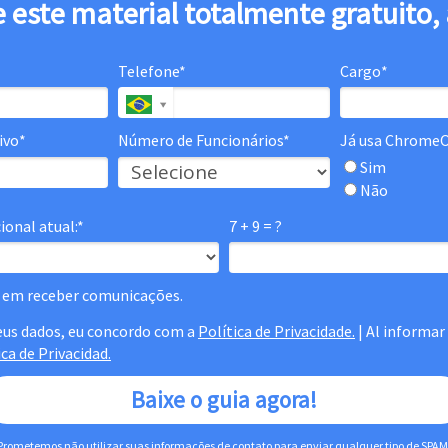
e este material totalmente gratuito, 
Telefone*
Cargo*
ivo*
Número de Funcionários*
Já usa Chrome
Sim
Não
onal atual:*
7 + 9 = ?
 em receber comunicações.
us dados, eu concordo com a
Política de Privacidade.
| Al informar
ica de Privacidad.
Baixe o guia agora!
Prometemos não utilizar suas informações de contato para enviar qualquer tipo de SPAM